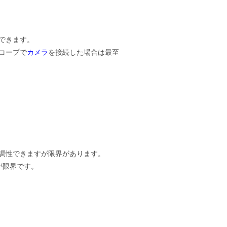
できます。
コープで
カメラ
を接続した場合は最至
調性できますが限界があります。
が限界です。