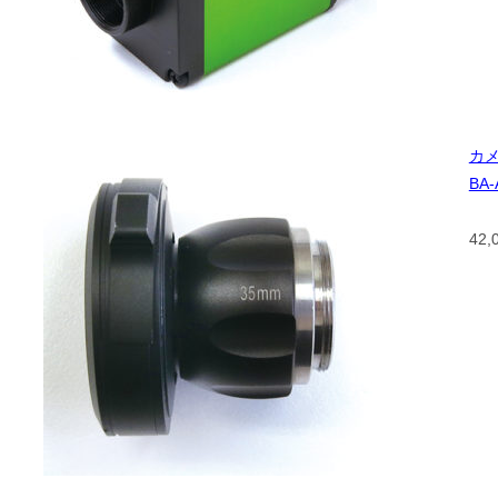
カ
BA-
42