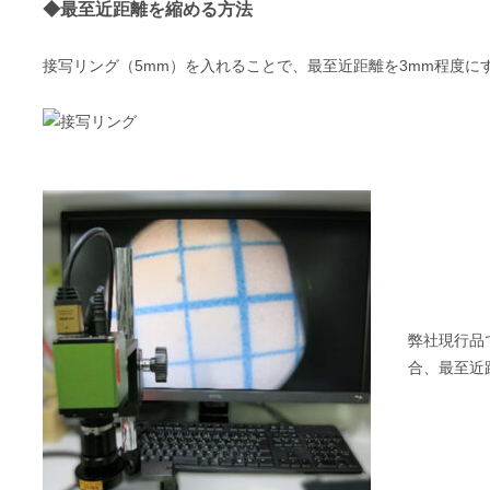
◆最至近距離を縮める方法
接写リング（5mm）を入れることで、最至近距離を3mm程度に
弊社現行品
合、最至近